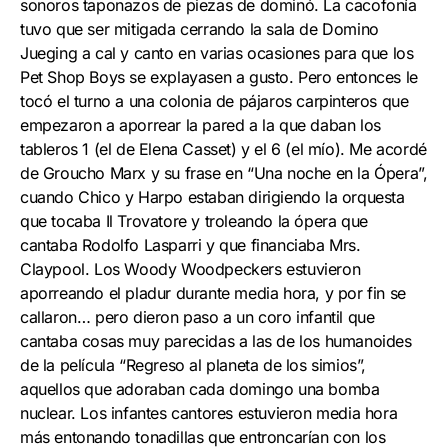
sonoros taponazos de piezas de dominó. La cacofonía
tuvo que ser mitigada cerrando la sala de Domino
Jueging a cal y canto en varias ocasiones para que los
Pet Shop Boys se explayasen a gusto. Pero entonces le
tocó el turno a una colonia de pájaros carpinteros que
empezaron a aporrear la pared a la que daban los
tableros 1 (el de Elena Casset) y el 6 (el mío). Me acordé
de Groucho Marx y su frase en “Una noche en la Ópera”,
cuando Chico y Harpo estaban dirigiendo la orquesta
que tocaba Il Trovatore y troleando la ópera que
cantaba Rodolfo Lasparri y que financiaba Mrs.
Claypool. Los Woody Woodpeckers estuvieron
aporreando el pladur durante media hora, y por fin se
callaron… pero dieron paso a un coro infantil que
cantaba cosas muy parecidas a las de los humanoides
de la película “Regreso al planeta de los simios”,
aquellos que adoraban cada domingo una bomba
nuclear. Los infantes cantores estuvieron media hora
más entonando tonadillas que entroncarían con los