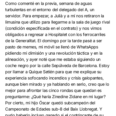
Como comenté en la previa, semana de aguas
turbulentas en el entorno del delegado del A, un
servidor. Para empezar, a Julià y a mí nos retiraron la
limusina que utilizo para llegarme a la sala de juego rival
(condición especificada en el contrato) y nos vimos
obligados a regresar a Hospitalet con los ferrocarriles
de la Generalitat. El domingo por la tarde pasé a ser
pasto de memes, mi móvil se llenó de WhatsApps
pidiendo mi dimisión y una revolución táctica y en la
alineación, y ayer noté que me estaba siguiendo un
coche negro por la calle Sepúlveda de Barcelona. Estoy
por llamar a Quique Setién para que me explique su
experiencia sofocando incendios y crisis galopantes,
aunque bien mirado y ya hablando en serio, creo que lo
mejor para afrontar las cinco rondas que quedan es
preguntarme: ¿Qué haría Zinedine Zidane en mi lugar?
Por cierto, mi hijo Óscar quedó subcampeón del
Campeonato de Edades sub-8 del Baix Llobregat. Y
pudo haberlo incluso ganado si el contrincante de su