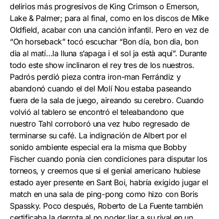
delirios más progresivos de King Crimson o Emerson,
Lake & Palmer; para al final, como en los discos de Mike
Oldfield, acabar con una canción infantil. Pero en vez de
“On horseback” tocó escuchar “Bon día, bon dia, bon
dia al matí…la lluna s’apaga i el sol ja està aquí”. Durante
todo este show inclinaron el rey tres de los nuestros.
Padrós perdió pieza contra iron-man Ferrándiz y
abandonó cuando el del Molí Nou estaba paseando
fuera de la sala de juego, aireando su cerebro. Cuando
volvió al tablero se encontró el teleabandono que
nuestro Tahl corroboró una vez hubo regresado de
terminarse su café. La indignación de Albert por el
sonido ambiente especial era la misma que Bobby
Fischer cuando ponía cien condiciones para disputar los
torneos, y creemos que si el genial americano hubiese
estado ayer presente en Sant Boi, habría exigido jugar el
match en una sala de ping-pong como hizo con Boris
Spassky. Poco después, Roberto de La Fuente también
certificaba la derrota al no poder liar a su rival en un