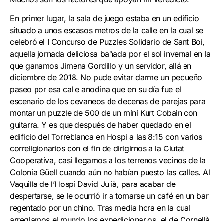
En primer lugar, la sala de juego estaba en un edificio
situado a unos escasos metros de la calle en la cual se
celebró el I Concurso de Puzzles Solidario de Sant Boi,
aquella jornada deliciosa bañada por el sol invernal en la
que ganamos Jimena Gordillo y un servidor, allá en
diciembre de 2018. No pude evitar darme un pequeño
paseo por esa calle anodina que en su día fue el
escenario de los devaneos de decenas de parejas para
montar un puzzle de 500 de un mini Kurt Cobain con
guitarra. Y es que después de haber quedado en el
edificio del Torreblanca en Hospi a las 8:15 con varios
correligionarios con el fin de dirigirnos a la Ciutat
Cooperativa, casi llegamos a los terrenos vecinos de la
Colonia Güell cuando aún no habían puesto las calles. Al
Vaquilla de l’Hospi David Julià, para acabar de
despertarse, se le ocurrió ir a tomarse un café en un bar
regentado por un chino. Tras media hora en la cual
arreglamos el mundo los expedicionarios, el de Cornellà