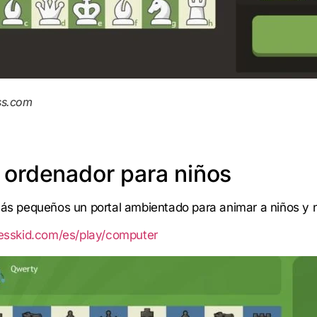
ss.com
l ordenador para niños
 pequeños un portal ambientado para animar a niños y niña
esskid.com/es/play/computer