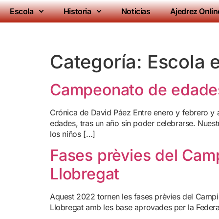
Escola
Historia
Noticias
Ajedrez Onlin
Categoría:
Escola 
Campeonato de edades
Crónica de David Páez Entre enero y febrero y a
edades, tras un año sin poder celebrarse. Nuest
los niños […]
Fases prèvies del Camp
Llobregat
Aquest 2022 tornen les fases prèvies del Campio
Llobregat amb les base aprovades per la Federa