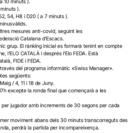
 10 minuts ).
minuts ).
2, 54, H8 i D20 ( a 7 minuts ).
minusvàlids.
altres mesures anti-covid, seguint les
Federació Catalana d’Escacs.
nic grup. El rànking inicial es formarà tenint en compte
-ne, l’ELO CATALÀ i després l’Elo FEDA. Està
atalà, FIDE i FEDA.
 través del programa informàtic «Swiss Manager».
btes següents:
 Maig / 4, 11 i 18 de Juny.
7h excepte la ronda final que començarà a les
ts per jugador amb increments de 30 segons per cada
primer moviment abans dels 30 minuts transcorreguts des
 ronda, perdrà la partida per incompareixença.