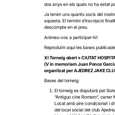
dos anys en els quals no ha estat p
Ja tenim uns quants socis del nostr
aquesta. El termini d’inscripció final
descompte en el preu.
Animeu-vos a participar-hi!
Reproduïm aquí les bases publicade
XI Torneig obert » CIUTAT HOSPIT
(V in memoriam Juan Ponce Garcí
organitzat per AJEDREZ JAKE CL
Bases del torneig:
El torneig es disputarà pel Si
“Antiguo cine Romero”, carrer 
Local amb aire condicionat i d
del local social del club Ajedr