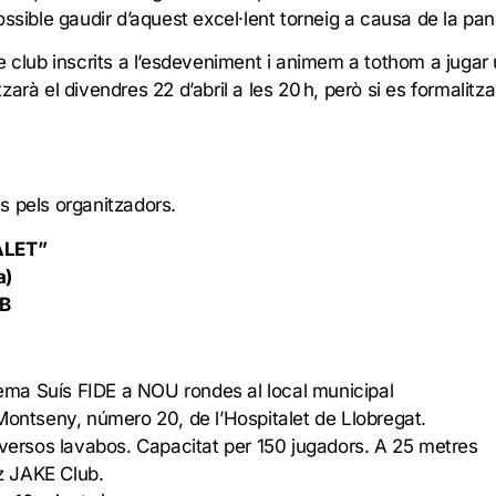
ossible gaudir d’aquest excel·lent torneig a causa de la pa
e club inscrits a l’esdeveniment i animem a tothom a juga
itzarà el divendres 22 d’abril a les 20 h, però si es formalitza
s pels organitzadors.
ALET”
a)
UB
stema Suís FIDE a NOU rondes al local municipal
Montseny, número 20, de l’Hospitalet de Llobregat.
iversos lavabos. Capacitat per 150 jugadors. A 25 metres
ez JAKE Club.