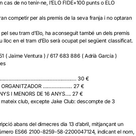
en cas de no tenir-ne, l’ELO FIDE+100 punts o ELO
an competir per als premis de la seva franja i no optaran
 pel seu tram d’Elo, ha aconseguit també un dels premis
eu lloc en el tram d’Elo serà ocupat pel següent classificat.
 ( Jaime Ventura ) / 617 683 886 ( Adrià García )
.es
……………………………………………………. 30 €
B ORGANITZADOR ……………….. 27 €
YS I MENORS DE 16 ANYS…. 27 €
 mateix club, excepte Jake Club: descompte de 3
ripció abans del dimecres dia 13 d’abril, mitjançant un
 número ES66 2100-8259-58-2200047124, indicant el nom,