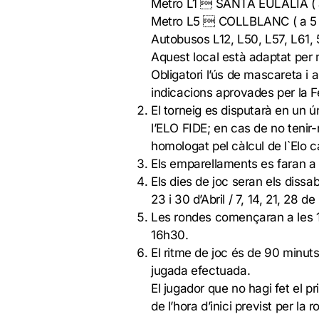
Metro L1  SANTA EULALIA ( a
Metro L5  COLLBLANC ( a 5 
Autobusos L12, L50, L57, L61, 5
Aquest local està adaptat per 
Obligatori l’ús de mascareta i 
indicacions aprovades per la 
El torneig es disputarà en un ú
l’ELO FIDE; en cas de no tenir
homologat pel càlcul de l`Elo c
Els emparellaments es faran a
Els dies de joc seran els dissa
23 i 30 d’Abril / 7, 14, 21, 28 de
Les rondes començaran a les 1
16h30.
El ritme de joc és de 90 minu
jugada efectuada.
El jugador que no hagi fet el 
de l’hora d’inici previst per la