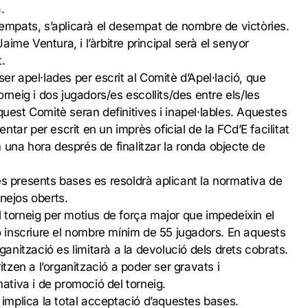
.
esempats, s’aplicarà el desempat de nombre de victòries.
 Jaime Ventura, i l’àrbitre principal serà el senyor
.
ser apel·lades per escrit al Comitè d’Apel·lació, que
orneig i dos jugadors/es escollits/des entre els/les
quest Comitè seran definitives i inapel·lables. Aquestes
tar per escrit en un imprès oficial de la FCd’E facilitat
 una hora després de finalitzar la ronda objecte de
es presents bases es resoldrà aplicant la normativa de
nejos oberts.
l torneig per motius de força major que impedeixin el
inscriure el nombre mínim de 55 jugadors. En aquests
rganització es limitarà a la devolució dels drets cobrats.
ritzen a l’organització a poder ser gravats i
mativa i de promoció del torneig.
g implica la total acceptació d’aquestes bases.