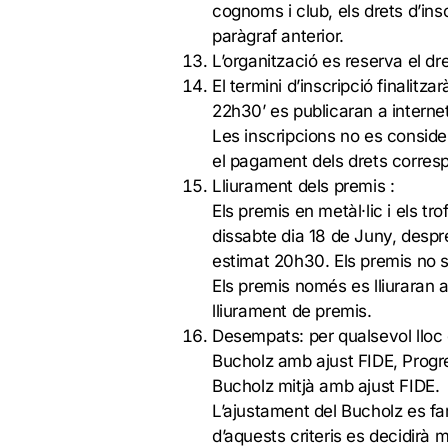
cognoms i club, els drets d’ins
paràgraf anterior.
L’organització es reserva el dre
El termini d’inscripció finalitza
22h30’ es publicaran a interne
Les inscripcions no es conside
el pagament dels drets corres
Lliurament dels premis :
Els premis en metàl·lic i els tro
dissabte dia 18 de Juny, despré
estimat 20h30. Els premis no 
Els premis només es lliuraran 
lliurament de premis.
Desempats: per qualsevol lloc 
Bucholz amb ajust FIDE, Progr
Bucholz mitjà amb ajust FIDE.
L’ajustament del Bucholz es far
d’aquests criteris es decidirà