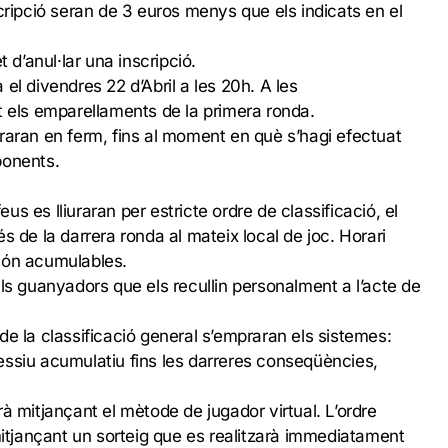
cripció seran de 3 euros menys que els indicats en el
t d’anul·lar una inscripció.
rà el divendres 22 d’Abril a les 20h. A les
t els emparellaments de la primera ronda.
raran en ferm, fins al moment en què s’hagi efectuat
ponents.
feus es lliuraran per estricte ordre de classificació, el
s de la darrera ronda al mateix local de joc. Horari
són acumulables.
als guanyadors que els recullin personalment a l’acte de
de la classificació general s’empraran els sistemes:
essiu acumulatiu fins les darreres conseqüències,
à mitjançant el mètode de jugador virtual. L’ordre
 mitjançant un sorteig que es realitzarà immediatament