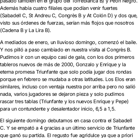
pasado también en el grupo del Torreblanca B) y Peón Negro.
Además había cuatro filiales que podían venir fuertes
(Sabadell C, St Andreu C, Congrès B y At Colón D) y dos que,
visto sus órdenes de fuerzas, serían más flojos que nosotros
(Cadena B y La Lira B).
A mediados de enero, un lluvioso domingo, comenzó el baile.
Y nos pilló a paso cambiado en nuestra visita al Congrès B.
Pudimos ir con un equipo casi de gala, con los dos primeros
tableros nuevos de más de 2000, Gonzalo y Enrique y la
eterna promesa Triunfante que solo podía jugar dos rondas
porque en febrero se mudaba a otras latitudes. Los Elos eran
similares, incluso con ventaja nuestra por arriba pero no salió
nada, varios jugadores se dejaron pieza y solo pudimos
rascar tres tablas (Triunfante y los nuevos Enrique y Pepe)
para un contundente y desalentador inicio, 6,5 a 1,5.
El siguiente domingo debutamos en casa contra el Sabadell
C. Y se empató a 4 gracias a un último servicio de Triunfante
que ganó su partida. El regusto fue agridulce ya que a priori