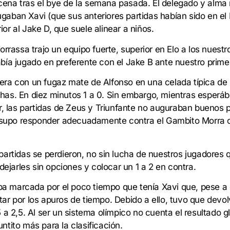
escena tras el bye de la semana pasada. El delegado y alma 
ban Xavi (que sus anteriores partidas habían sido en el B
r al Jake D, que suele alinear a niños.
orrassa trajo un equipo fuerte, superior en Elo a los nues
bía jugado en preferente con el Jake B ante nuestro prime
ra con un fugaz mate de Alfonso en una celada típica de
as. En diez minutos 1 a 0. Sin embargo, mientras esperáb
r, las partidas de Zeus y Triunfante no auguraban buenos 
o supo responder adecuadamente contra el Gambito Morra 
artidas se perdieron, no sin lucha de nuestros jugadores 
dejarles sin opciones y colocar un 1 a 2 en contra.
aba marcada por el poco tiempo que tenía Xavi que, pese a 
r por los apuros de tiempo. Debido a ello, tuvo que devolv
1,5 a 2,5. Al ser un sistema olímpico no cuenta el resultado g
tito más para la clasificación.